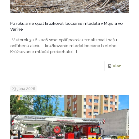
Po roku sme opäť krúžkovali bocianie mláďatá v Mojši a vo
Varíne
V utorok 30.6.2026 sme opäť po roku zrealizovali našu
obľúbenú akciu – krúžkovanie mláďat bociana bieleho.
Krúžkovanie mláďat prebiehalo
[…]
Viac...
23. júna 2026