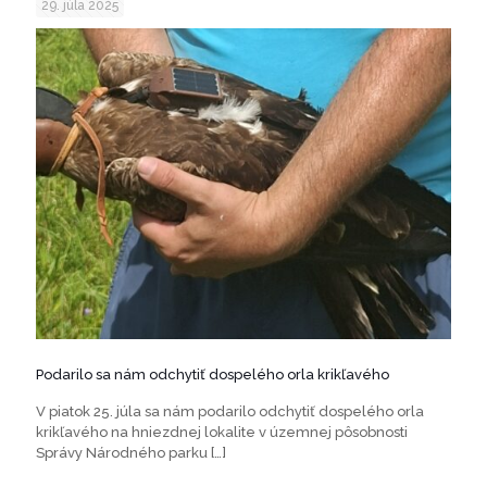
29. júla 2025
Podarilo sa nám odchytiť dospelého orla krikľavého
V piatok 25. júla sa nám podarilo odchytiť dospelého orla
krikľavého na hniezdnej lokalite v územnej pôsobnosti
Správy Národného parku
[…]