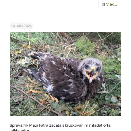
Viac...
10. júla 2025
Správa NP Malá Fatra začala s krúžkovaním mláďat orla
krikľavého