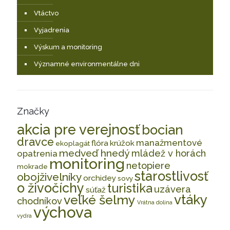
Vtáctvo
Vyjadrenia
Výskum a monitoring
Významné environmentálne dni
Značky
akcia pre verejnosť
bocian
dravce
manažmentové
flóra
krúžok
ekoplagát
medveď hnedý
mládež v horách
opatrenia
monitoring
netopiere
mokrade
starostlivosť
obojživelníky
orchidey
sovy
o živočíchy
turistika
uzávera
súťaž
vtáky
veľké šelmy
chodníkov
Vrátna dolina
výchova
vydra