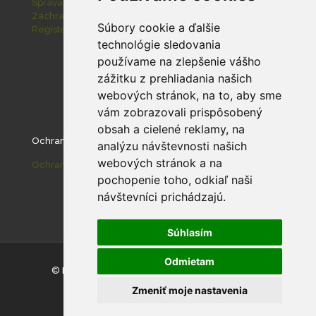
Správa slovenských jaskýň
Záchranná stanica pre zranené živočíchy Zázrivá
Súbory cookie a ďalšie
Register ponúkaného majetku štátu
technológie sledovania
používame na zlepšenie vášho
zážitku z prehliadania našich
webových stránok, na to, aby sme
vám zobrazovali prispôsobený
obsah a cielené reklamy, na
Ochrana osobných údajov
analýzu návštevnosti našich
webových stránok a na
Ochrana osobných údajov
pochopenie toho, odkiaľ naši
návštevníci prichádzajú.
Súhlasím
Odmietam
© Národný park Malá Fatra |
Nastavenie cookies
Zmeniť moje nastavenia