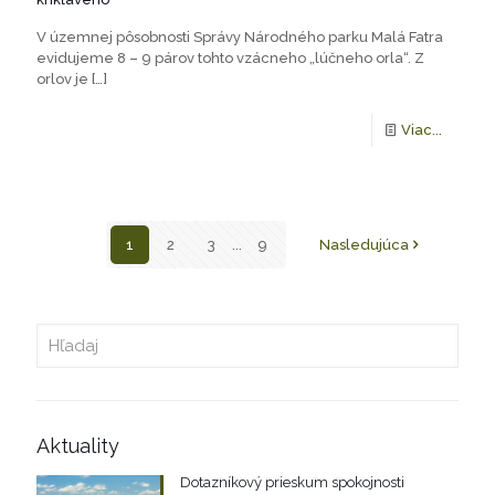
V územnej pôsobnosti Správy Národného parku Malá Fatra
evidujeme 8 – 9 párov tohto vzácneho „lúčneho orla“. Z
orlov je
[…]
Viac...
1
2
3
...
9
Nasledujúca
Aktuality
Dotazníkový prieskum spokojnosti