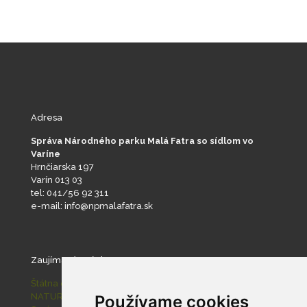
Adresa
Správa Národného parku Malá Fatra so sídlom vo
Varíne
Hrnčiarska 197
Varín 013 03
tel: 041/56 92 311
e-mail: info@npmalafatra.sk
Zaujímavé stránky
Štátna ochrana prírody SR
NATURA 2000
Používame cookies