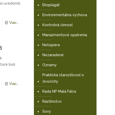
usí uvedomiť,
Ekoplagát
Environmentálna výchova
Viac...
Kontrolná činnosť
Manažmentové opatrenia
Netopiere
8
Nezaradené
á
toré boli
Oznamy
Praktická starostlivosť o
živočíchy
Viac...
Rada NP Malá Fatra
Rastlinstvo
Sovy