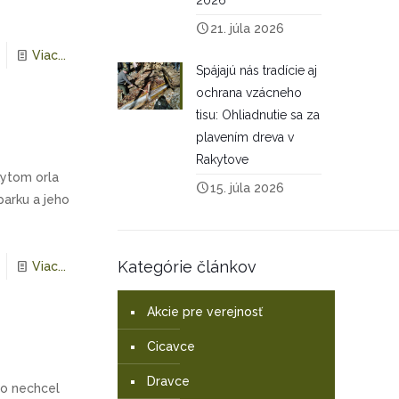
2026
21. júla 2026
Viac...
Spájajú nás tradície aj
ochrana vzácneho
tisu: Ohliadnutie sa za
plavením dreva v
Rakytove
kytom orla
15. júla 2026
parku a jeho
Kategórie článkov
Viac...
Akcie pre verejnosť
Cicavce
Dravce
ebo nechcel