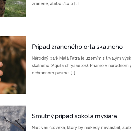
zranené, alebo išlo o
[…]
Prípad zraneného orla skalného
Národný park Malá Fatra je územím s trvalým výs
skalného (Aquila chrysaetos). Priamo v národnom 
ochrannom pásme,
[…]
Smutný prípad sokola myšiara
Niet vari človeka, ktorý by niekedy nevlastnil, al