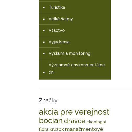
Turistika
Veľké šelmy
Vtáctvo
Vyjadrenia
Výskum a monitoring
Významné environmentálne
dni
Značky
akcia pre verejnosť
bocian
dravce
ekoplagát
manažmentové
flóra
krúžok