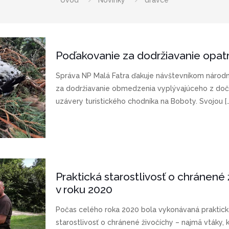
Úvod
Novinky
dravce
Poďakovanie za dodržiavanie opat
Správa NP Malá Fatra ďakuje návštevníkom národ
za dodržiavanie obmedzenia vyplývajúceho z doč
uzávery turistického chodníka na Boboty. Svojou
[
Praktická starostlivosť o chránené 
v roku 2020
Počas celého roka 2020 bola vykonávaná praktick
starostlivosť o chránené živočíchy – najmä vtáky, k