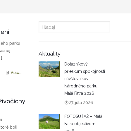
rení
ného parku
asnej
Aktuality
…]
Dotazníkový
prieskum spokojnosti
Viac...
návštevníkov
Národného parku
Malá Fatra 2026
živočíchy
27. júla 2026
FOTOSÚŤAŽ – Malá
á
Fatra objektívom
toré boli