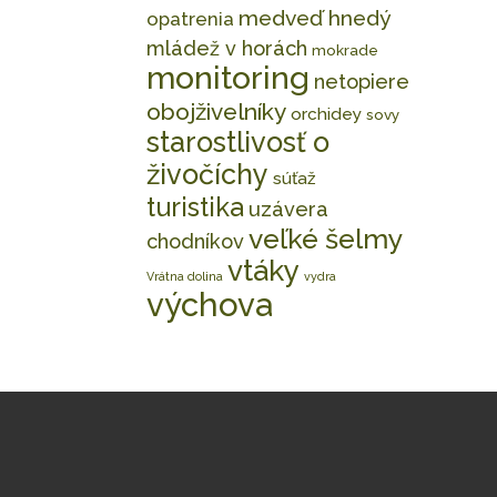
medveď hnedý
opatrenia
mládež v horách
mokrade
monitoring
netopiere
obojživelníky
orchidey
sovy
starostlivosť o
živočíchy
súťaž
turistika
uzávera
veľké šelmy
chodníkov
vtáky
Vrátna dolina
vydra
výchova