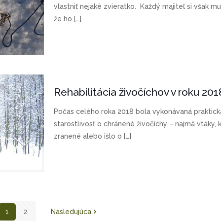
vlastniť nejaké zvieratko. Každý majiteľ si však m
že ho
[…]
Rehabilitácia živočíchov v roku 201
Počas celého roka 2018 bola vykonávaná praktick
starostlivosť o chránené živočíchy – najmä vtáky, k
zranené alebo išlo o
[…]
1
2
Nasledujúca