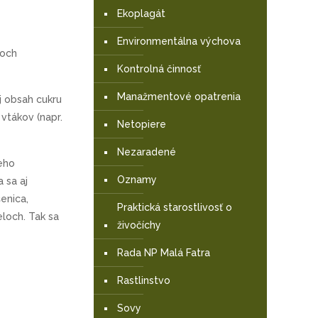
Ekoplagát
Environmentálna výchova
doch
Kontrolná činnosť
Manažmentové opatrenia
j obsah cukru
vtákov (napr.
Netopiere
Nezaradené
jeho
Oznamy
 sa aj
šenica,
Praktická starostlivosť o
loch. Tak sa
živočíchy
Rada NP Malá Fatra
Rastlinstvo
Sovy