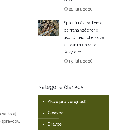
2026
21. júla 2026
Spájajú nás tradície aj
ochrana vzácneho
tisu: Ohliadnutie sa za
plavením dreva v
Rakytove
15. júla 2026
Kategórie článkov
Akcie pre verejnosť
Cicavce
 sa to aj
 (správcov,
Dravce