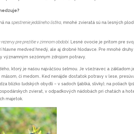
bmedzuje?
jmä na
spestrenie jedálneho lístka
, mnohé zvieratá sú na lesných plo
 rezervy pre prežitie v zimnom období
. Lesné ovocie je pritom pre svo
rí hlavne medveď hnedý, ale aj drobné hlodavce. Pre mnohé druhy 
iedky významným sezónnym zdrojom potravy.
dého, ktorý je našou najväčšou šelmou. Je všežravec a základom 
ani mäsom, či medom.. Keď nenájde dostatok potravy v lese, presúva
a blízko ľudských obydlí – v sadoch (jablká, slivky), na poliach (p
 hospodárskych zvierat, v odpadkových nádobách pri chatách a hote
ich majetok.