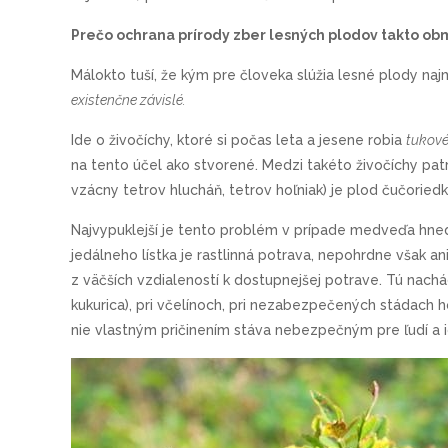
Prečo ochrana prírody zber lesných plodov takto o
Málokto tuší, že kým pre človeka slúžia lesné plody na
existenčne závislé.
Ide o živočíchy, ktoré si počas leta a jesene robia
tukové
na tento účel ako stvorené. Medzi takéto živočíchy pat
vzácny tetrov hlucháň, tetrov hoľniak) je plod čučor
Najvypuklejší je tento problém v prípade medveďa hne
jedálneho lístka je rastlinná potrava, nepohrdne však 
z väčších vzdialeností k dostupnejšej potrave. Tú nachádz
kukurica), pri včelínoch, pri nezabezpečených stádach
nie vlastným pričinením stáva nebezpečným pre ľudí a 