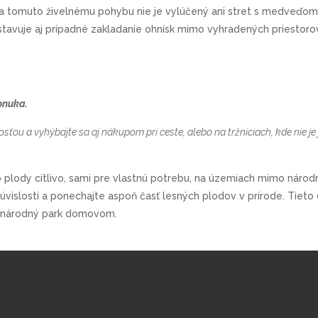
ka tomuto živelnému pohybu nie je vylúčený ani stret s medveďo
edstavuje aj prípadné zakladanie ohnísk mimo vyhradených priestoro
ponuka.
osťou a vyhýbajte sa aj nákupom pri ceste, alebo na tržniciach, kde nie j
to plody citlivo, sami pre vlastnú potrebu, na územiach mimo národ
vislosti a ponechajte aspoň časť lesných plodov v prírode. Tieto 
je národný park domovom.