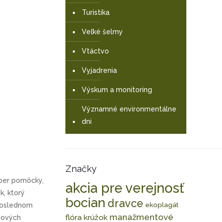
Turistika
Veľké šelmy
Vtáctvo
Vyjadrenia
Výskum a monitoring
Významné environmentálne
dni
Značky
zber pomôcky,
akcia pre verejnosť
k, ktorý
bocian
dravce
ekoplagát
eposlednom
manažmentové
flóra
krúžok
udových