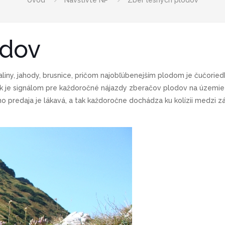
Úvod
Navštívte NP
Zber lesných plodov
odov
aliny, jahody, brusnice, pričom najobľúbenejším plodom je čučoried
ok je signálom pre každoročné nájazdy zberačov plodov na územi
vého predaja je lákavá, a tak každoročne dochádza ku kolízii medzi