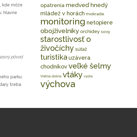
medveď hnedý
opatrenia
m, kde môže
v, hlavne
mládež v horách
mokrade
monitoring
netopiere
obojživelníky
orchidey
sovy
starostlivosť o
živočíchy
súťaž
turistika
e jasný pôvod
uzávera
veľké šelmy
chodníkov
vtáky
ného parku.
Vrátna dolina
vydra
výchova
dary treba