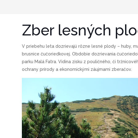
Zber lesných pl
V priebehu leta dozrievajú rôzne lesné plody – huby, m
brusnice čučoriedkovej. Obdobie dozrievania čučoried
parku Malá Fatra. Vidina zisku z pouličného, či tržnico
ochrany prírody a ekonomickými záujmami zberačov.