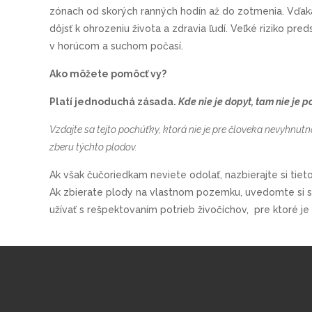
zónach od skorých ranných hodín až do zotmenia. Vďa
dôjsť k ohrozeniu života a zdravia ľudí. Veľké riziko pr
v horúcom a suchom počasí.
Ako môžete pomôcť vy?
Platí jednoduchá zásada.
Kde nie je dopyt, tam nie je 
Vzdajte sa tejto pochúťky, ktorá nie je pre človeka nevyhnutn
zberu týchto plodov.
Ak však čučoriedkam neviete odolať, nazbierajte si tie
Ak zbierate plody na vlastnom pozemku, uvedomte si sú
užívať s rešpektovaním potrieb živočíchov, pre ktoré 