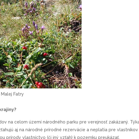
 Malej Fatry
krajiny?
odov na celom území národného parku pre verejnosť zakázaný. Týka
ahujú aj na národné prírodné rezervácie a neplatia pre vlastníkov
u prírody vlastníctvo (či iný vzťah) k pozemku preukázať.