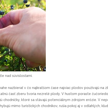
te nad súvislosťami.
snahe nazbierať v čo najkratšom čase najviac plodov používajú na 
atnú časť zberu tvoria nezrelé plody. V hustom poraste čučoriedo
ú chodníčky, ktoré sa stávajú potenciálnym zdrojom erózie. V n
bujú mimo turistických chodníkov, rušia pokoj aj v odľahlých, kľ