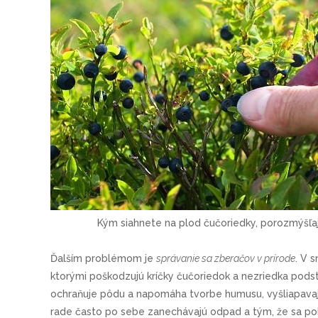
Kým siahnete na plod čučoriedky, porozmýšľaj
Ďalším problémom je
správanie sa zberačov v prírode
. V 
ktorými poškodzujú kríčky čučoriedok a nezriedka podst
ochraňuje pôdu a napomáha tvorbe humusu, vyšliapavaj
rade často po sebe zanechávajú odpad a tým, že sa pohy