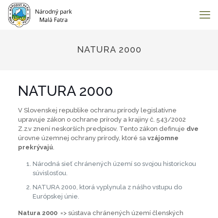
NATURA 2000
NATURA 2000
V Slovenskej republike ochranu prírody legislatívne
upravuje zákon o ochrane prírody a krajiny č. 543/2002
Z.z.v znení neskorších predpisov. Tento zákon definuje
dve
úrovne územnej ochrany prírody, ktoré sa
vzájomne
prekrývajú
.
Národná sieť chránených území so svojou historickou
súvislosťou.
NATURA 2000, ktorá vyplynula z nášho vstupu do
Európskej únie.
Natura 2000
=> sústava chránených území členských