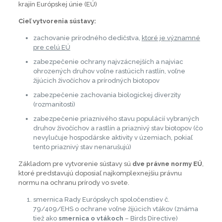
krajín Európskej únie (EÚ)
Cieľ vytvorenia sústavy:
zachovanie prírodného dedičstva,
ktoré je významné
pre celú EÚ
zabezpečenie ochrany najvzácnejších a najviac
ohrozených druhov voľne rastúcich rastlín, voľne
žijúcich živočíchov a prírodných biotopov
zabezpečenie zachovania biologickej diverzity
(rozmanitosti)
zabezpečenie priaznivého stavu populácií vybraných
druhov živočíchov a rastlín a priaznivý stav biotopov (čo
nevylučuje hospodárske aktivity v územiach, pokiaľ
tento priaznivý stav nenarušujú)
Základom pre vytvorenie sústavy sú
dve právne normy EÚ
,
ktoré predstavujú doposiaľ najkomplexnejšiu právnu
normu na ochranu prírody vo svete.
smernica Rady Európskych spoločenstiev č.
79/409/EHS o ochrane voľne žijúcich vtákov (známa
tiež ako
smernica o vtákoch
– Birds Directive)