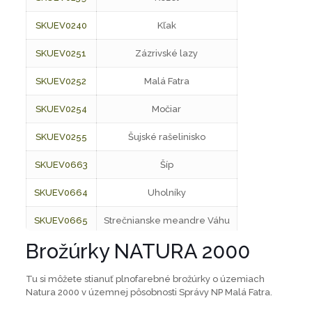
SKUEV0240
Kľak
SKUEV0251
Zázrivské lazy
SKUEV0252
Malá Fatra
SKUEV0254
Močiar
SKUEV0255
Šujské rašelinisko
SKUEV0663
Šíp
SKUEV0664
Uholníky
SKUEV0665
Strečnianske meandre Váhu
Brožúrky NATURA 2000
SKUEV0667
Slnečné skaly
SKUEV0930
Lúčanská Fatra
Tu si môžete stianuť plnofarebné brožúrky o územiach
Natura 2000 v územnej pôsobnosti Správy NP Malá Fatra.
SKCHVU013
Malá Fatra