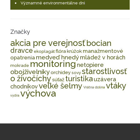
Významné environmentálne dni
Značky
akcia pre verejnosť
bocian
dravce
manažmentové
flóra
krúžok
ekoplagát
medveď hnedý
mládež v horách
opatrenia
monitoring
netopiere
mokrade
starostlivosť
obojživelníky
orchidey
sovy
o živočíchy
turistika
uzávera
súťaž
vtáky
veľké šelmy
chodníkov
Vrátna dolina
výchova
vydra