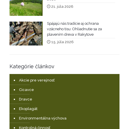
21. júla 2026
Spájajú nás tradície aj ochrana
vzácneho tisu: Ohliadnutie sa za
plavením dreva v Rakytove
15. júla 2026
Kategórie článkov
Akcie pre verejnosť
Cicavce
Dravce
Ekoplagát
Environmentálna výchova
Kontrolná činnosť