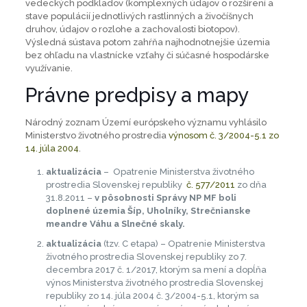
vedeckých podkladov (komplexných údajov o rozšírení a
stave populácií jednotlivých rastlinných a živočíšnych
druhov, údajov o rozlohe a zachovalosti biotopov).
Výsledná sústava potom zahŕňa najhodnotnejšie územia
bez ohľadu na vlastnícke vzťahy či súčasné hospodárske
využívanie.
Právne predpisy a mapy
Národný zoznam Území európskeho významu vyhlásilo
Ministerstvo životného prostredia
výnosom č. 3/2004-5.1 zo
14. júla 2004
.
aktualizácia
– Opatrenie Ministerstva životného
prostredia Slovenskej republiky
č. 577/2011
zo dňa
31.8.2011 –
v pôsobnosti Správy NP MF boli
doplnené územia Šíp, Uholníky, Strečnianske
meandre Váhu a Slnečné skaly.
aktualizácia
(tzv. C etapa) – Opatrenie Ministerstva
životného prostredia Slovenskej republiky zo 7.
decembra 2017 č. 1/2017, ktorým sa mení a dopĺňa
výnos Ministerstva životného prostredia Slovenskej
republiky zo 14. júla 2004 č. 3/2004-5.1, ktorým sa