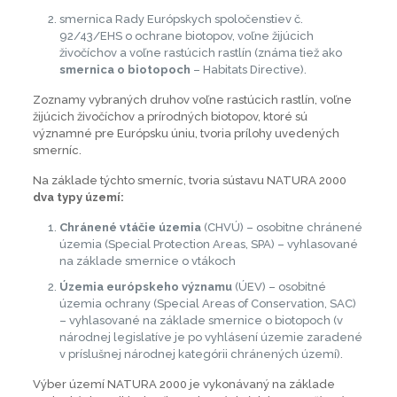
smernica Rady Európskych spoločenstiev č.
92/43/EHS o ochrane biotopov, voľne žijúcich
živočíchov a voľne rastúcich rastlín (známa tiež ako
smernica o biotopoch
– Habitats Directive).
Zoznamy vybraných druhov voľne rastúcich rastlín, voľne
žijúcich živočíchov a prírodných biotopov, ktoré sú
významné pre Európsku úniu, tvoria prílohy uvedených
smerníc.
Na základe týchto smerníc, tvoria sústavu NATURA 2000
dva typy území:
Chránené vtáčie územia
(CHVÚ) – osobitne chránené
územia (Special Protection Areas, SPA) – vyhlasované
na základe smernice o vtákoch
Územia európskeho významu
(ÚEV) – osobitné
územia ochrany (Special Areas of Conservation, SAC)
– vyhlasované na základe smernice o biotopoch (v
národnej legislatíve je po vyhlásení územie zaradené
v príslušnej národnej kategórii chránených území).
Výber území NATURA 2000 je vykonávaný na základe