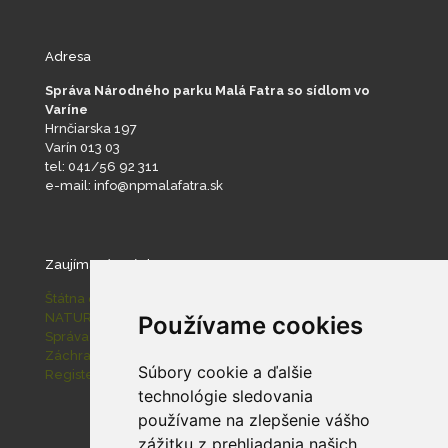
Adresa
Správa Národného parku Malá Fatra so sídlom vo
Varíne
Hrnčiarska 197
Varín 013 03
tel: 041/56 92 311
e-mail: info@npmalafatra.sk
Zaujímavé stránky
Štátna ochrana prírody SR
NATURA 2000
Používame cookies
Správa slovenských jaskýň
Záchranná stanica pre zranené živočíchy Zázrivá
Súbory cookie a ďalšie
Register ponúkaného majetku štátu
technológie sledovania
používame na zlepšenie vášho
zážitku z prehliadania našich