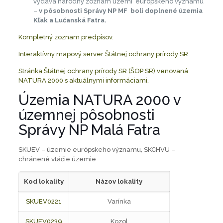
vydáva národný zoznam území európskeho významu
–
v pôsobnosti Správy NP MF boli doplnené územia
Kľak a Lučanská Fatra.
Kompletný zoznam predpisov.
Interaktívny mapový server Štátnej ochrany prírody SR
Stránka Štátnej ochrany prírody SR (ŠOP SR) venovaná
NATURA 2000 s aktuálnymi informáciami.
Územia NATURA 2000 v
územnej pôsobnosti
Správy NP Malá Fatra
SKUEV – územie európskeho významu, SKCHVU –
chránené vtáčie územie
Kod lokality
Názov lokality
SKUEV0221
Varínka
SKUEV0239
Kozol