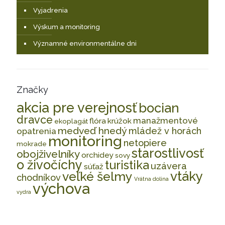
Vyjadrenia
Výskum a monitoring
Významné environmentálne dni
Značky
akcia pre verejnosť
bocian
dravce
manažmentové
flóra
krúžok
ekoplagát
medveď hnedý
mládež v horách
opatrenia
monitoring
netopiere
mokrade
starostlivosť
obojživelníky
orchidey
sovy
o živočíchy
turistika
uzávera
súťaž
vtáky
veľké šelmy
chodníkov
Vrátna dolina
výchova
vydra