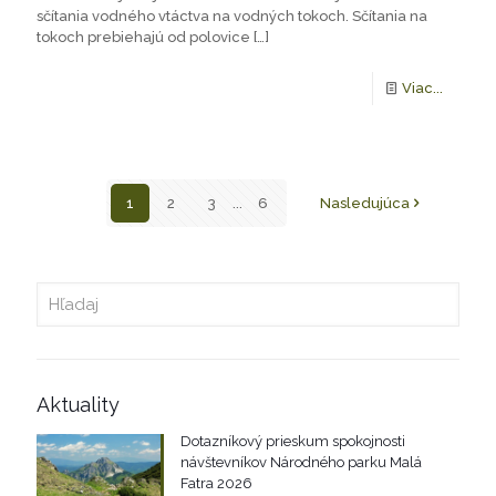
sčítania vodného vtáctva na vodných tokoch. Sčítania na
tokoch prebiehajú od polovice
[…]
Viac...
1
2
3
...
6
Nasledujúca
Aktuality
Dotazníkový prieskum spokojnosti
návštevníkov Národného parku Malá
Fatra 2026