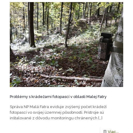
Problémy s krádežami fotopascí v oblasti Malej Fatry
Správa NP Malá Fatra eviduje zvýšený počet krádeží
fotopascí vo svojej územnej pôsobnosti. Prístroje sú
inštalované z dôvodu monitoringu chránených
[…]
Viac...