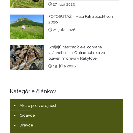
27. júla 2026
FOTOSÚŤAŽ – Malá Fatra objektívom
2026
21. júla 2026
Spájajú nás tradície aj ochrana
vzácneho tisu: Ohliadnutie sa za
plavením dreva v Rakytove
15. júla 2026
Kategórie článkov
Akcie pre verejnosť
Cicavce
Dravce