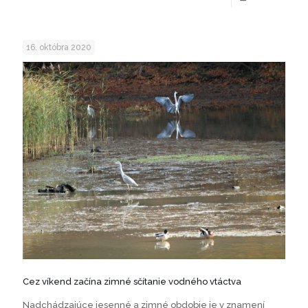
16. októbra 2020
Cez víkend začína zimné sčítanie vodného vtáctva
Nadchádzajúce jesenné a zimné obdobie je v znamení