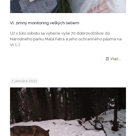
VI. zimný monitoring veľkých šeliem
Už v túto sobotu sa vyberie vyše 70 dobrovoľníkov do
Národného parku Malá Fatra a jeho ochranného pásma na
VI.
[…]
Viac...
7. januára 2021