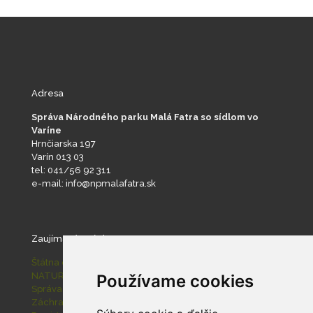
Adresa
Správa Národného parku Malá Fatra so sídlom vo
Varíne
Hrnčiarska 197
Varín 013 03
tel: 041/56 92 311
e-mail: info@npmalafatra.sk
Zaujímavé stránky
Štátna ochrana prírody SR
NATURA 2000
Používame cookies
Správa slovenských jaskýň
Záchranná stanica pre zranené živočíchy Zázrivá