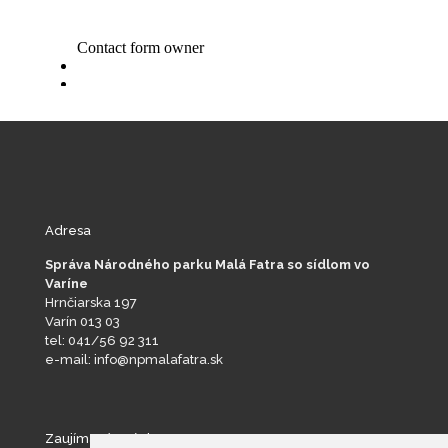
Adresa
Správa Národného parku Malá Fatra so sídlom vo
Varíne
Hrnčiarska 197
Varín 013 03
tel: 041/56 92 311
e-mail: info@npmalafatra.sk
Zaujímavé stránky