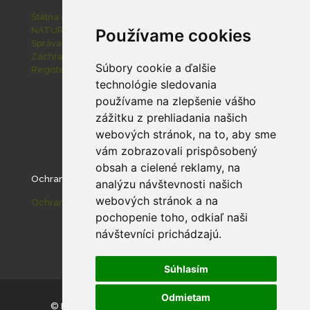
Štátna ochrana prírody SR
NATURA 2000
Používame cookies
Správa slovenských jaskýň
Záchranná stanica pre zranené živočíchy Zázrivá
Súbory cookie a ďalšie
Register ponúkaného majetku štátu
technológie sledovania
používame na zlepšenie vášho
zážitku z prehliadania našich
webových stránok, na to, aby sme
vám zobrazovali prispôsobený
obsah a cielené reklamy, na
Ochrana osobných údajov
analýzu návštevnosti našich
webových stránok a na
Ochrana osobných údajov
pochopenie toho, odkiaľ naši
návštevníci prichádzajú.
Súhlasím
Odmietam
© Národný park Malá Fatra |
Nastavenie cookies