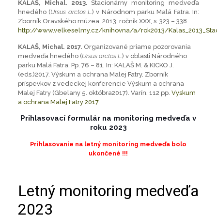
KALAŠ, Michal. 2013.
Stacionárny monitoring medveďa
hnedého (
Ursus arctos L.
) v Národnom parku Malá Fatra. In:
Zborník Oravského múzea, 2013, ročník XXX, s. 323 – 338
http://www.velkeselmy.cz/knihovna/a/rok2013/Kalas_2013_St
KALAŠ, Michal. 2017.
Organizované priame pozorovania
medveďa hnedého (
Ursus arctos L.
) v oblasti Národného
parku Malá Fatra, Pp. 76 – 81. In: KALAŠ M. & KICKO J.
(eds.)2017. Výskum a ochrana Malej Fatry. Zborník
príspevkov z vedeckej konferencie Výskum a ochrana
Malej Fatry (Gbelany 5. októbra2017). Varín, 112 pp.
Vyskum
a ochrana Malej Fatry 2017
Prihlasovací formulár na monitoring medveďa v
roku 2023
Prihlasovanie na letný monitoring medveďa bolo
ukončené !!!