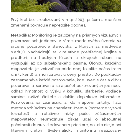
Prvý krát bol zrealizovaný v máji 2003, pričom s menšími
zmenami pokračuje nepretržite dodnes.
Metodika:
Monitoring je založený na priamych vizuálnych
pozorovaniach jedincov. V rámci modelového územia sú
určené pozorovacie stanovištia, z ktorých sa medvede
sledujú. Nachádzajú sa v relatívne prehľadnej krajine v
predhorí, na horských lúkach a okrajoch rúbaní, no
vystupujú až do subalpínskeho pásma. Úlohou každého
mapovateľa je zotrvať na pridelenej lokalite počas troch
dní (víkend) a monitorovať určený priestor. Do podkladov
zaznamenáva každé pozorovanie, kde uvedie čas a dĺžku
pozorovania, správanie sa a počet pozorovaných jedincov,
odhad hmotnosti či výšku v kohútiku, sfarbenie, vodiace
samice, rušivé činitele a ďalšie doplnkové informácie.
Pozorovania sa zaznačujú aj do mapovej prílohy. Táto
metóda vzhľadom na charakter územia (pomerne vysoká
lesnatosť) a relatívne nízky počet zúčastnených
mapovateľov neumožňuje získať údaj o absolútnej
početnosti druhu v sledovanom priestore, no toto nie je ani
hlavným cieľom. Systematický monitoring realizovaný