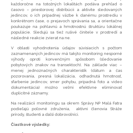
každoročne na totožných lokalitách podáva prehľad o
časovo – priestorovej distribúcii a aktivite sledovaných
jedincov, o ich prípadnej väzbe k danému prostrediu v
konkrétnom čase, o prejavoch správania sa, a orientačne
poukazuje na pohlavnú a hmotnostnú štruktúru lokálnej
populácie. Sledujú sa tiež rušivé činitele v prostredí a
následné reakcie zvierat na ne.
V oblasti vyhodnotenia údajov súvisiacich s počtom
zaznamenaných jedincov má takýto monitoring nesporné
výhody oproti konvenčným spôsobom (sledovanie
pobytových znakov na transektoch). Na základe viac –
menej jednoznačných charakteristík (dátum a čas
pozorovania, presná lokalizácia, odhadnutá hmotnosť,
sfarbenie jedincov, smer pohybu, prípadná foto a video
dokumentácia) možno veľmi efektívne eliminovať
duplicitné záznamy.
Na realizácii monitoringu sa okrem Správy NP Malá Fatra
podieľajú poľovné združenia, aktívni členovia Stráže
prírody, študenti a ďalší dobrovoľníci.
Čiastkové výsledky: