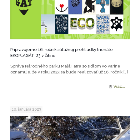
Pripravujeme 16. ročník súťažnej prehliadky trienále
EKOPLAGÁT ´23 v Žiline
Správa Národného parku Malá Fatra so sídlom vo Varíne
oznamuje, že v roku 2023 sa bude realizovať už 16. ročník
[…]
Viac...
18. januára 2023