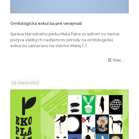
Ornitologická exkurzia pre verejnosť
Správa Národného parku Malá Fatra so sídlom vo Varíne
pozýva všetkých nadšencov prírody na ornitologickú
exkurziu zameranú na vtáctvo Malej
[…]
Viac...
23. marca 2023