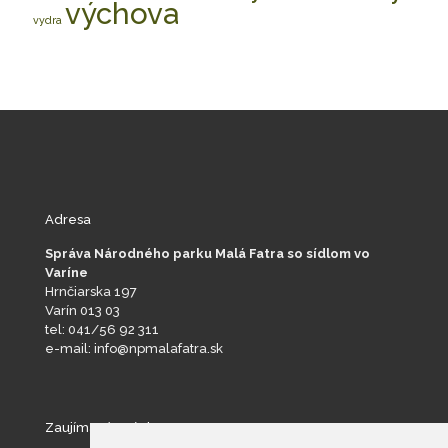
výchova
vydra
Adresa
Správa Národného parku Malá Fatra so sídlom vo
Varíne
Hrnčiarska 197
Varín 013 03
tel: 041/56 92 311
e-mail: info@npmalafatra.sk
Zaujímavé stránky