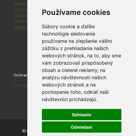
Štátna ochrana prírody SR
NATURA 2000
Používame cookies
Správa slovenských jaskýň
Záchranná stanica pre zranené živočíchy Zázrivá
Súbory cookie a ďalšie
Register ponúkaného majetku štátu
technológie sledovania
používame na zlepšenie vášho
zážitku z prehliadania našich
webových stránok, na to, aby sme
vám zobrazovali prispôsobený
obsah a cielené reklamy, na
Ochrana osobných údajov
analýzu návštevnosti našich
webových stránok a na
Ochrana osobných údajov
pochopenie toho, odkiaľ naši
návštevníci prichádzajú.
Súhlasím
Odmietam
© Národný park Malá Fatra |
Nastavenie cookies