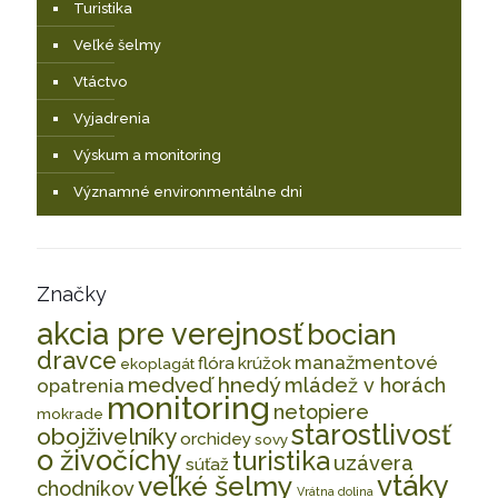
Turistika
Veľké šelmy
Vtáctvo
Vyjadrenia
Výskum a monitoring
Významné environmentálne dni
Značky
akcia pre verejnosť
bocian
dravce
manažmentové
flóra
krúžok
ekoplagát
medveď hnedý
mládež v horách
opatrenia
monitoring
netopiere
mokrade
starostlivosť
obojživelníky
orchidey
sovy
o živočíchy
turistika
uzávera
súťaž
vtáky
veľké šelmy
chodníkov
Vrátna dolina