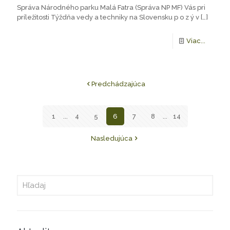
Správa Národného parku Malá Fatra (Správa NP MF) Vás pri
príležitosti Týždňa vedy a techniky na Slovensku p o z ý v
[…]
Viac...
Predchádzajúca
1
...
4
5
6
7
8
...
14
Nasledujúca