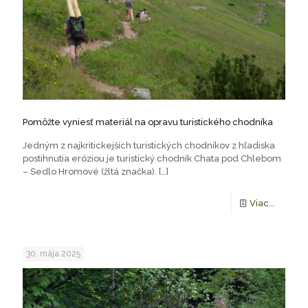
Pomôžte vyniesť materiál na opravu turistického chodníka
Jedným z najkritickejších turistických chodníkov z hľadiska
postihnutia eróziou je turistický chodník Chata pod Chlebom
– Sedlo Hromové (žltá značka).
[…]
Viac...
30. mája 2025