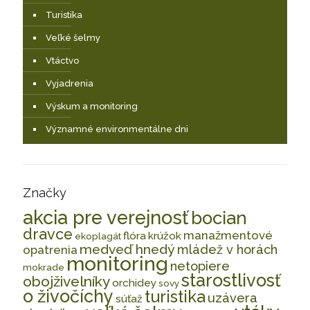
Turistika
Veľké šelmy
Vtáctvo
Vyjadrenia
Výskum a monitoring
Významné environmentálne dni
Značky
akcia pre verejnosť
bocian
dravce
manažmentové
flóra
krúžok
ekoplagát
medveď hnedý
mládež v horách
opatrenia
monitoring
netopiere
mokrade
starostlivosť
obojživelníky
orchidey
sovy
o živočíchy
turistika
uzávera
súťaž