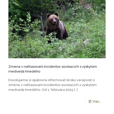
Zmena v nahlasovaní incidentov súvisiacich s výskytom
medveďa hnedého
Dovoľujeme si opätovne informovať širokú verejnosť o
zmene v nahlasovaní incidentov súvisiacich s výskytom
medveďa hnedého. Od 1. februára 2025
[…]
Viac...