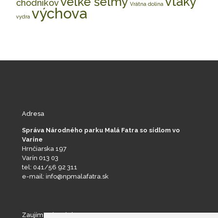
vtáky
veľké šelmy
chodníkov
Vrátna dolina
výchova
vydra
Adresa
Správa Národného parku Malá Fatra so sídlom vo
Varíne
Hrnčiarska 197
Varín 013 03
tel: 041/56 92 311
e-mail: info@npmalafatra.sk
Zaujímavé stránky