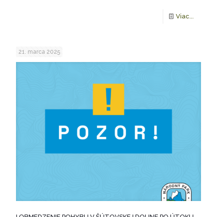
Viac...
21. marca 2025
! OBMEDZENIE POHYBU V ŠÚTOVSKEJ DOLINE PO ÚTOKU