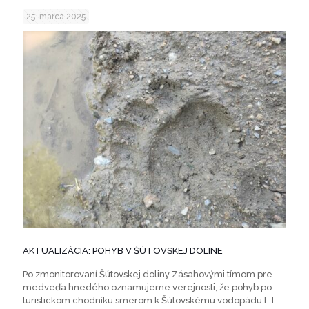
25. marca 2025
AKTUALIZÁCIA: POHYB V ŠÚTOVSKEJ DOLINE
Po zmonitorovaní Šútovskej doliny Zásahovými tímom pre
medveďa hnedého oznamujeme verejnosti, že pohyb po
turistickom chodníku smerom k Šútovskému vodopádu
[…]