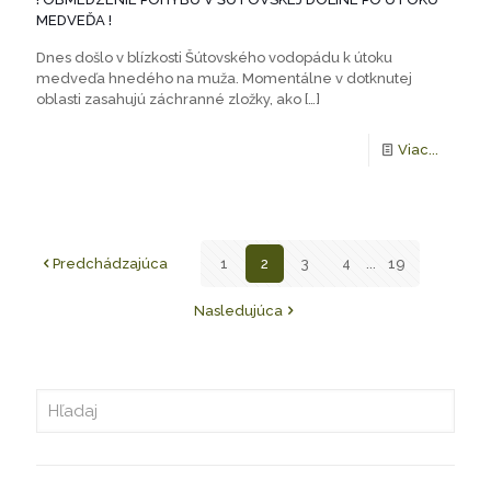
MEDVEĎA !
Dnes došlo v blízkosti Šútovského vodopádu k útoku
medveďa hnedého na muža. Momentálne v dotknutej
oblasti zasahujú záchranné zložky, ako
[…]
Viac...
Predchádzajúca
1
2
3
4
...
19
Nasledujúca