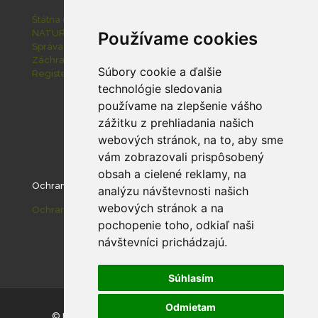
Štátna ochrana prírody SR
NATURA 2000
Používame cookies
Správa slovenských jaskýň
Záchranná stanica pre zranené živočíchy Zázrivá
Súbory cookie a ďalšie
Register ponúkaného majetku štátu
technológie sledovania
používame na zlepšenie vášho
zážitku z prehliadania našich
webových stránok, na to, aby sme
vám zobrazovali prispôsobený
obsah a cielené reklamy, na
Ochrana osobných údajov
analýzu návštevnosti našich
webových stránok a na
Ochrana osobných údajov
pochopenie toho, odkiaľ naši
návštevníci prichádzajú.
Súhlasím
Odmietam
© Národný park Malá Fatra |
Nastavenie cookies