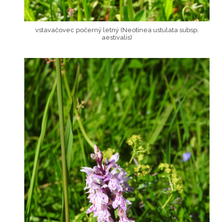
vstavačovec počerný letný (Neotinea ustulata subsp.
aestivalis)