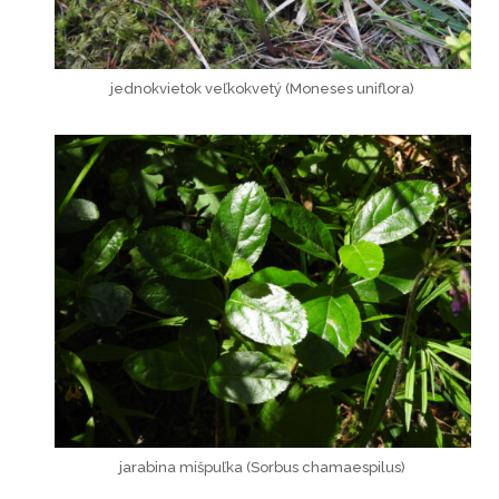
jednokvietok veľkokvetý (Moneses uniflora)
jarabina mišpuľka (Sorbus chamaespilus)