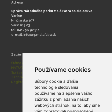
Adresa
Správa Národného parku Malá Fatra so sídlom vo
Varíne
Hrnčiarska 197
Varín 013 03
tel: 041/56 92 311
e-mail: info@npmalafatra.sk
Zaujímavé stránky
Štátna ochrana prírody SR
NATURA 2000
Používame cookies
Správa slovenských jaskýň
Záchranná stanica pre zranené živočíchy Zázrivá
Súbory cookie a ďalšie
Register ponúkaného majetku štátu
technológie sledovania
používame na zlepšenie vášho
zážitku z prehliadania našich
webových stránok, na to, aby sme
vám zobrazovali prispôsobený