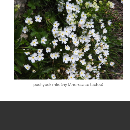
pochybok mliečny (Androsace lactea)