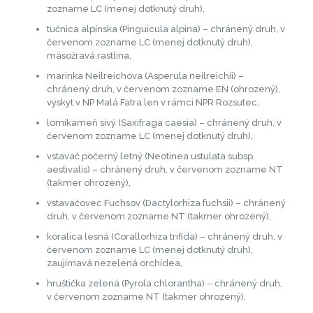
zozname LC (menej dotknutý druh),
tučnica alpínska (Pinguicula alpina) – chránený druh, v
červenom zozname LC (menej dotknutý druh),
mäsožravá rastlina,
marinka Neilreichova (Asperula neilreichii) –
chránený druh, v červenom zozname EN (ohrozený),
výskyt v NP Malá Fatra len v rámci NPR Rozsutec,
lomikameň sivý (Saxifraga caesia) – chránený druh, v
červenom zozname LC (menej dotknutý druh),
vstavač počerný letný (Neotinea ustulata subsp.
aestivalis) – chránený druh, v červenom zozname NT
(takmer ohrozený),
vstavačovec Fuchsov (Dactylorhiza fuchsii) – chránený
druh, v červenom zozname NT (takmer ohrozený),
koralica lesná (Corallorhiza trifida) – chránený druh, v
červenom zozname LC (menej dotknutý druh),
zaujímavá nezelená orchidea,
hruštička zelená (Pyrola chlorantha) – chránený druh,
v červenom zozname NT (takmer ohrozený),