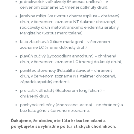
jednokvietok veľkokvetý (Moneses uniflora) – v
červenom zozname LC (menej dotknutý druh),
jarabina mišpuľka (Sorbus chamaespilus) – chránený
druh, v červenom zozname NT (takmer ohrozený),
rodičovský druh malofatranského endemitu jarabiny
Margittaiho (Sorbus margittaiana),
ľalia zlatohlavá (Lilium martagon) – v červenom
zozname LC (menej dotknutý druh),
plavúň pučivý (Lycopodium annotinum) – chránený
druh, v červenom zozname LC (menej dotknutý druh),
poniklec slovenský (Pulsatilla slavica) – chránený
druh, v červenom zozname NT (takmer ohrozený),
západokarpatský endemit,
prerastlík dlholistý (Bupleurum longifolium) –
chránený druh,
pochybok mliečny (Androsace lactea) – nechránený a
bez kategórie v červenom zozname.
Ďakujeme, že obdivujete túto krásu len očami a
pohybujete sa výhradne po turistických chodníkoch.