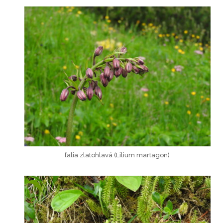
ľalia zlatohlavá (Lilium martagon)