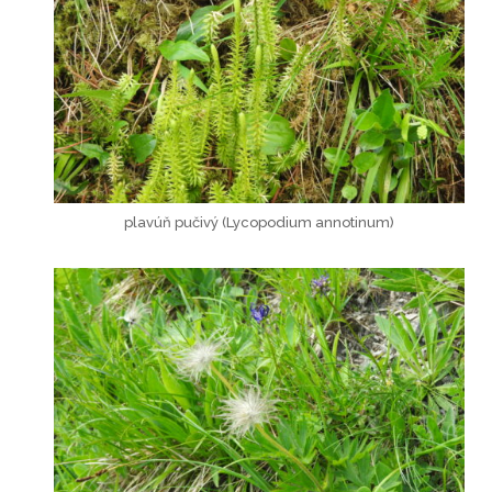
plavúň pučivý (Lycopodium annotinum)