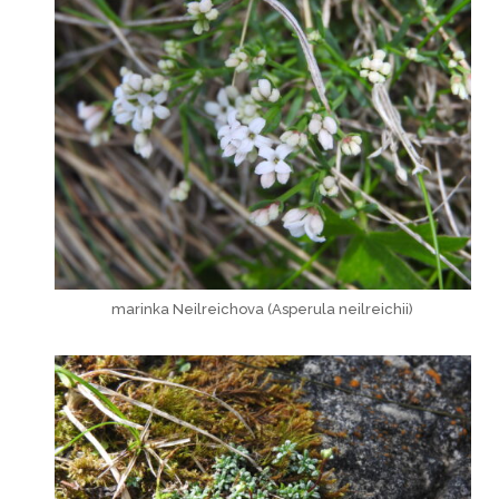
marinka Neilreichova (Asperula neilreichii)