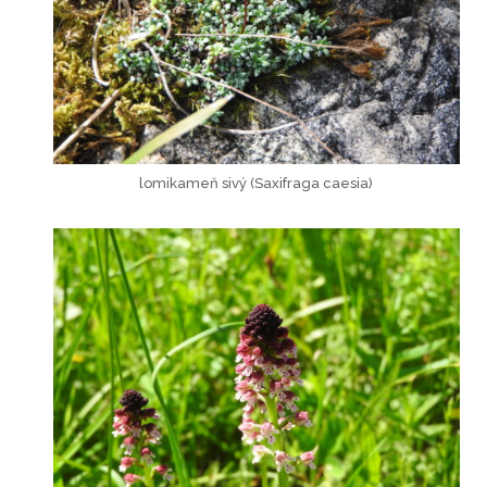
lomikameň sivý (Saxifraga caesia)