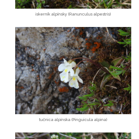
iskerník alpínsky (Ranunculus alpestris)
tučnica alpínska (Pinguicula alpina)