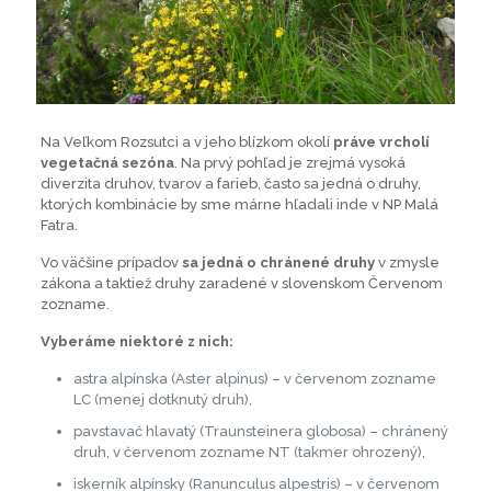
Na Veľkom Rozsutci a v jeho blízkom okolí
práve vrcholí
vegetačná sezóna
. Na prvý pohľad je zrejmá vysoká
diverzita druhov, tvarov a farieb, často sa jedná o druhy,
ktorých kombinácie by sme márne hľadali inde v NP Malá
Fatra.
Vo väčšine prípadov
sa jedná o chránené druhy
v zmysle
zákona a taktiež druhy zaradené v slovenskom Červenom
zozname.
Vyberáme niektoré z nich:
astra alpínska (Aster alpinus) – v červenom zozname
LC (menej dotknutý druh),
pavstavač hlavatý (Traunsteinera globosa) – chránený
druh, v červenom zozname NT (takmer ohrozený),
iskerník alpínsky (Ranunculus alpestris) – v červenom