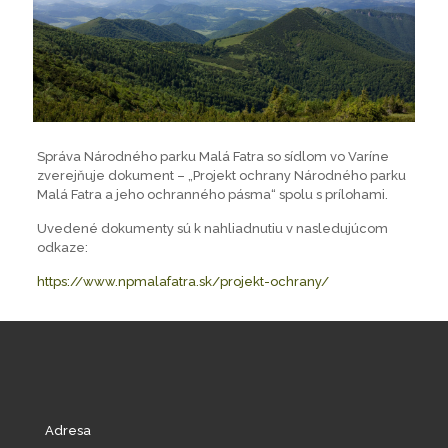
Správa Národného parku Malá Fatra so sídlom vo Varíne
zverejňuje dokument – „Projekt ochrany Národného parku
Malá Fatra a jeho ochranného pásma“ spolu s prílohami.
Uvedené dokumenty sú k nahliadnutiu v nasledujúcom
odkaze:
https://www.npmalafatra.sk/projekt-ochrany/
Adresa