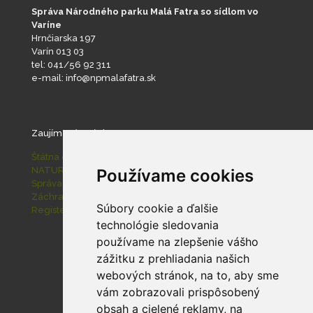
Správa Národného parku Malá Fatra so sídlom vo
Varíne
Hrnčiarska 197
Varín 013 03
tel: 041/56 92 311
e-mail: info@npmalafatra.sk
Zaujímavé stránky
Štátna ochrana prírody SR
NATURA 2000
Používame cookies
Správa slovenských jaskýň
Záchranná stanica pre zranené živočíchy Zázrivá
Súbory cookie a ďalšie
Register ponúkaného majetku štátu
technológie sledovania
používame na zlepšenie vášho
zážitku z prehliadania našich
webových stránok, na to, aby sme
vám zobrazovali prispôsobený
obsah a cielené reklamy, na