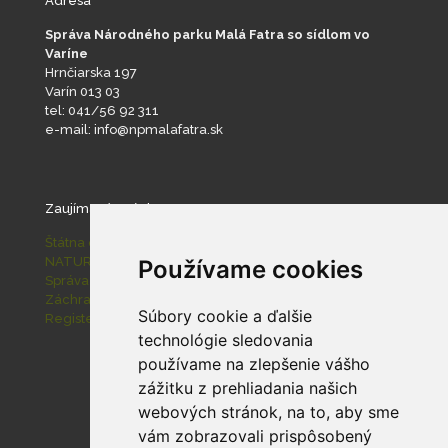
Adresa
Správa Národného parku Malá Fatra so sídlom vo
Varíne
Hrnčiarska 197
Varín 013 03
tel: 041/56 92 311
e-mail: info@npmalafatra.sk
Zaujímavé stránky
Štátna ochrana prírody SR
NATURA 2000
Používame cookies
Správa slovenských jaskýň
Záchranná stanica pre zranené živočíchy Zázrivá
Súbory cookie a ďalšie
Register ponúkaného majetku štátu
technológie sledovania
používame na zlepšenie vášho
zážitku z prehliadania našich
webových stránok, na to, aby sme
vám zobrazovali prispôsobený